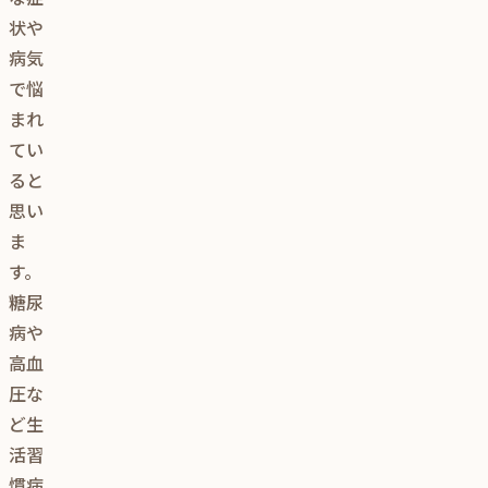
状や
病気
で悩
まれ
てい
ると
思い
ま
す。
糖尿
病や
高血
圧な
ど生
活習
慣病