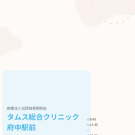
診療時間
月
8:45 - 12:45
〇
14:00 - 18:00
〇
医療法人社団城東桐和会
タムス総合クリニック
☆8:45
府中駅前
～11:45
／