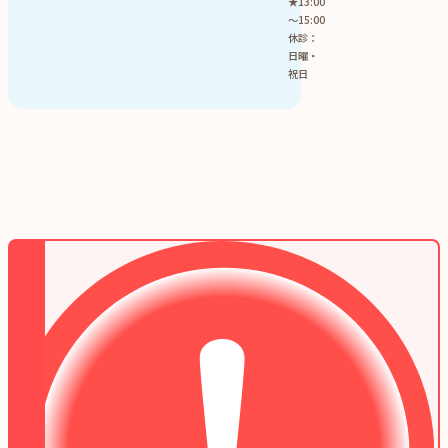
★13:00
～15:00
休診：
日曜・
祝日