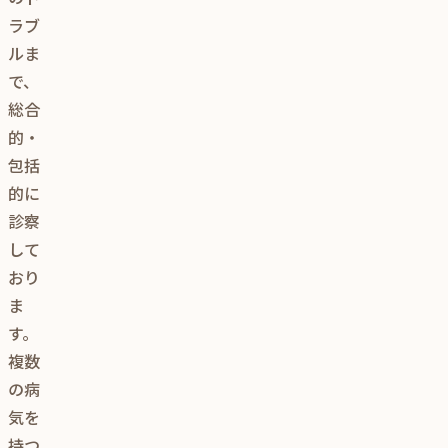
ラブ
ルま
で、
総合
的・
包括
的に
診察
して
おり
ま
す。
複数
の病
気を
持つ