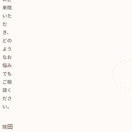
来院
いた
だ
き、
どの
よう
なお
悩み
でも
ご相
談く
ださ
い。
田
院