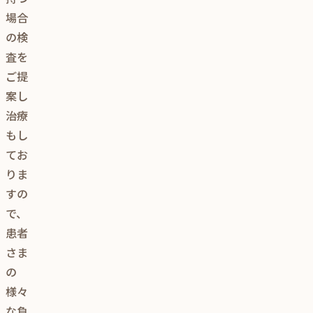
場合
の検
査を
ご提
案し
治療
もし
てお
りま
すの
で、
患者
さま
の
様々
な負