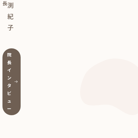
長
渕
紀
子
院
長
イ
ン
タ
ビ
ュ
ー