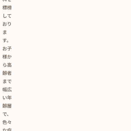
標榜
して
おり
ま
す。
お子
様か
ら高
齢者
まで
幅広
い年
齢層
で、
色々
な症