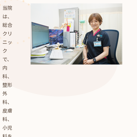
当院
は、
総合
クリ
ニッ
ク
で、
内
科、
整形
外
科、
皮膚
科、
小児
科を