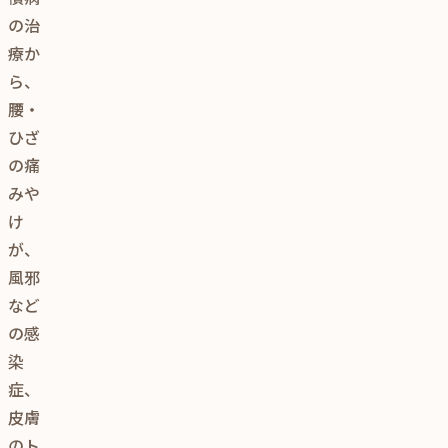
の治
療か
ら、
腰・
ひざ
の痛
みや
け
が、
風邪
など
の感
染
症、
皮膚
のト