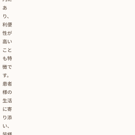
あ
り、
利便
性が
高い
こと
も特
徴で
す。
患者
様の
生活
に寄
り添
い、
皆様